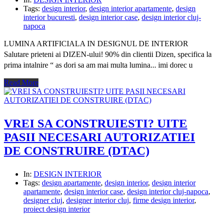
Tags:
design interior
,
design interior apartamente
,
design
interior bucuresti
,
design interior case
,
design interior cluj-
napoca
LUMINA ARTIFICIALA IN DESIGNUL DE INTERIOR
Salutare prieteni ai DIZEN-ului! 90% din clientii Dizen, specifica la
prima intalnire “ as dori sa am mai multa lumina... imi dorec u
Read More
VREI SA CONSTRUIESTI? UITE
PASII NECESARI AUTORIZATIEI
DE CONSTRUIRE (DTAC)
In:
DESIGN INTERIOR
Tags:
design apartamente
,
design interior
,
design interior
apartamente
,
design interior case
,
design interior cluj-napoca
,
designer cluj
,
designer interior cluj
,
firme design interior
,
proiect design interior