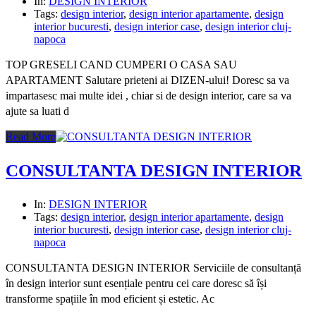
In:
DESIGN INTERIOR
Tags:
design interior
,
design interior apartamente
,
design
interior bucuresti
,
design interior case
,
design interior cluj-
napoca
TOP GRESELI CAND CUMPERI O CASA SAU
APARTAMENT Salutare prieteni ai DIZEN-ului! Doresc sa va
impartasesc mai multe idei , chiar si de design interior, care sa va
ajute sa luati d
Read More
CONSULTANTA DESIGN INTERIOR
In:
DESIGN INTERIOR
Tags:
design interior
,
design interior apartamente
,
design
interior bucuresti
,
design interior case
,
design interior cluj-
napoca
CONSULTANTA DESIGN INTERIOR Serviciile de consultanță
în design interior sunt esențiale pentru cei care doresc să își
transforme spațiile în mod eficient și estetic. Ac