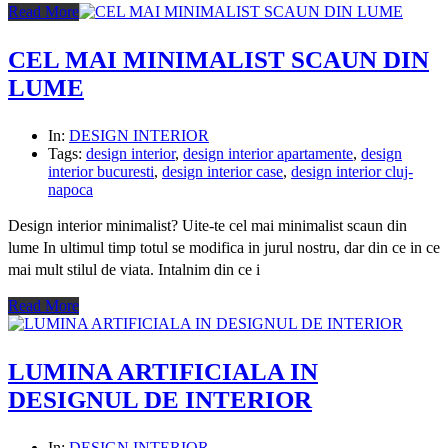
Read More
CEL MAI MINIMALIST SCAUN DIN
LUME
In:
DESIGN INTERIOR
Tags:
design interior
,
design interior apartamente
,
design
interior bucuresti
,
design interior case
,
design interior cluj-
napoca
Design interior minimalist? Uite-te cel mai minimalist scaun din
lume In ultimul timp totul se modifica in jurul nostru, dar din ce in ce
mai mult stilul de viata. Intalnim din ce i
Read More
LUMINA ARTIFICIALA IN
DESIGNUL DE INTERIOR
In:
DESIGN INTERIOR