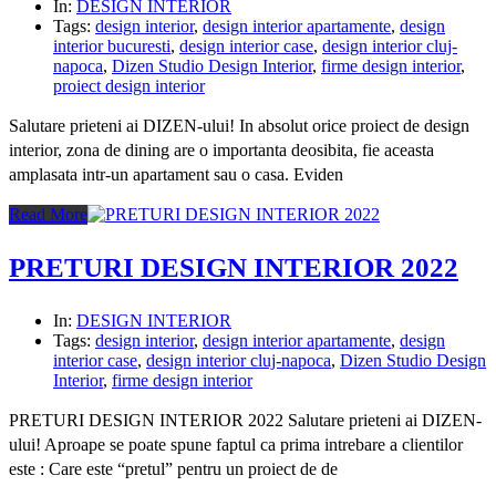
In:
DESIGN INTERIOR
Tags:
design interior
,
design interior apartamente
,
design
interior bucuresti
,
design interior case
,
design interior cluj-
napoca
,
Dizen Studio Design Interior
,
firme design interior
,
proiect design interior
Salutare prieteni ai DIZEN-ului! In absolut orice proiect de design
interior, zona de dining are o importanta deosibita, fie aceasta
amplasata intr-un apartament sau o casa. Eviden
Read More
PRETURI DESIGN INTERIOR 2022
In:
DESIGN INTERIOR
Tags:
design interior
,
design interior apartamente
,
design
interior case
,
design interior cluj-napoca
,
Dizen Studio Design
Interior
,
firme design interior
PRETURI DESIGN INTERIOR 2022 Salutare prieteni ai DIZEN-
ului! Aproape se poate spune faptul ca prima intrebare a clientilor
este : Care este “pretul” pentru un proiect de de