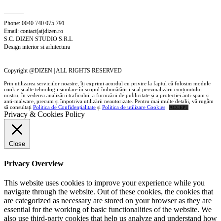
Phone: 0040 740 075 791
Email: contact(at)dizen.ro
S.C. DIZEN STUDIO S.R.L
Design interior si arhitectura
Copyright @DIZEN | ALL RIGHTS RESERVED
Prin utilizarea serviciilor noastre, îți exprimi acordul cu privire la faptul că folosim module
cookie și alte tehnologii similare în scopul îmbunătățirii și al personalizării conținutului
nostru, în vederea analizării traficului, a furnizării de publicitate și a protecției anti-spam și
anti-malware, precum și împotriva utilizării neautorizate. Pentru mai multe detalii, vă rugăm
să consultați
Politica de Confidențialitate
și
Politica de utilizare Cookies
ACCEPT
Privacy & Cookies Policy
Close
Privacy Overview
This website uses cookies to improve your experience while you
navigate through the website. Out of these cookies, the cookies that
are categorized as necessary are stored on your browser as they are
essential for the working of basic functionalities of the website. We
also use third-party cookies that help us analyze and understand how