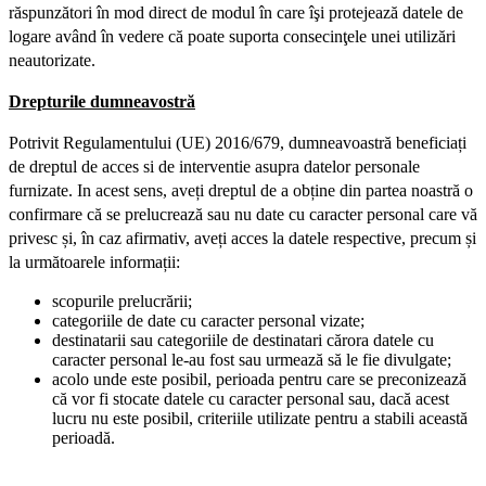
răspunzători în mod direct de modul în care îşi protejează datele de
logare având în vedere că poate suporta consecinţele unei utilizări
neautorizate.
Drepturile dumneavostră
Potrivit Regulamentului (UE) 2016/679, dumneavoastră beneficiați
de dreptul de acces si de interventie asupra datelor personale
furnizate. In acest sens, aveți dreptul de a obține din partea noastră o
confirmare că se prelucrează sau nu date cu caracter personal care vă
privesc și, în caz afirmativ, aveți acces la datele respective, precum și
la următoarele informații:
scopurile prelucrării;
categoriile de date cu caracter personal vizate;
destinatarii sau categoriile de destinatari cărora datele cu
caracter personal le-au fost sau urmează să le fie divulgate;
acolo unde este posibil, perioada pentru care se preconizează
că vor fi stocate datele cu caracter personal sau, dacă acest
lucru nu este posibil, criteriile utilizate pentru a stabili această
perioadă.