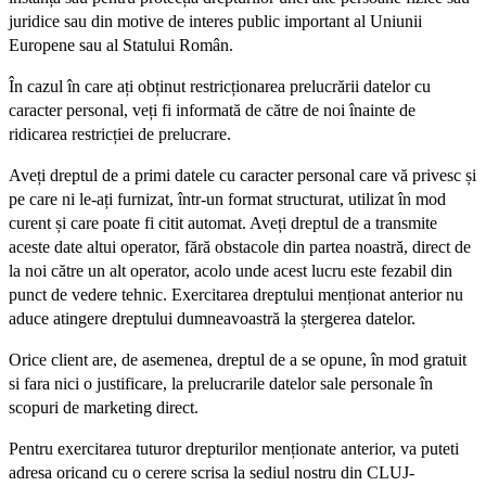
juridice sau din motive de interes public important al Uniunii
Europene sau al Statului Român.
În cazul în care ați obținut restricționarea prelucrării datelor cu
caracter personal, veți fi informată de către de noi înainte de
ridicarea restricției de prelucrare.
Aveți dreptul de a primi datele cu caracter personal care vă privesc și
pe care ni le-ați furnizat, într-un format structurat, utilizat în mod
curent și care poate fi citit automat. Aveți dreptul de a transmite
aceste date altui operator, fără obstacole din partea noastră, direct de
la noi către un alt operator, acolo unde acest lucru este fezabil din
punct de vedere tehnic. Exercitarea dreptului menționat anterior nu
aduce atingere dreptului dumneavoastră la ștergerea datelor.
Orice client are, de asemenea, dreptul de a se opune, în mod gratuit
si fara nici o justificare, la prelucrarile datelor sale personale în
scopuri de marketing direct.
Pentru exercitarea tuturor drepturilor menționate anterior, va puteti
adresa oricand cu o cerere scrisa la sediul nostru din CLUJ-