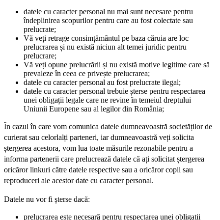
datele cu caracter personal nu mai sunt necesare pentru
îndeplinirea scopurilor pentru care au fost colectate sau
prelucrate;
Vă veți retrage consimțământul pe baza căruia are loc
prelucrarea și nu există niciun alt temei juridic pentru
prelucrare;
Vă veți opune prelucrării și nu există motive legitime care să
prevaleze în ceea ce privește prelucrarea;
datele cu caracter personal au fost prelucrate ilegal;
datele cu caracter personal trebuie șterse pentru respectarea
unei obligații legale care ne revine în temeiul dreptului
Uniunii Europene sau al legilor din România;
În cazul în care vom comunica datele dumneavoastră societăților de
curierat sau celorlalți parteneri, iar dumneavoastră veți solicita
ștergerea acestora, vom lua toate măsurile rezonabile pentru a
informa partenerii care prelucrează datele că ați solicitat ștergerea
oricăror linkuri către datele respective sau a oricăror copii sau
reproduceri ale acestor date cu caracter personal.
Datele nu vor fi șterse dacă:
prelucrarea este necesară pentru respectarea unei obligații