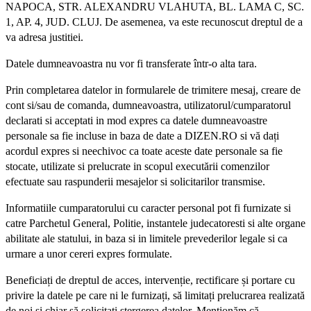
NAPOCA, STR. ALEXANDRU VLAHUTA, BL. LAMA C, SC.
1, AP. 4, JUD. CLUJ. De asemenea, va este recunoscut dreptul de a
va adresa justitiei.
Datele dumneavoastra nu vor fi transferate într-o alta tara.
Prin completarea datelor in formularele de trimitere mesaj, creare de
cont si/sau de comanda, dumneavoastra, utilizatorul/cumparatorul
declarati si acceptati in mod expres ca datele dumneavoastre
personale sa fie incluse in baza de date a DIZEN.RO si vă dați
acordul expres si neechivoc ca toate aceste date personale sa fie
stocate, utilizate si prelucrate in scopul executării comenzilor
efectuate sau raspunderii mesajelor si solicitarilor transmise.
Informatiile cumparatorului cu caracter personal pot fi furnizate si
catre Parchetul General, Politie, instantele judecatoresti si alte organe
abilitate ale statului, in baza si in limitele prevederilor legale si ca
urmare a unor cereri expres formulate.
Beneficiați de dreptul de acces, intervenție, rectificare și portare cu
privire la datele pe care ni le furnizați, să limitați prelucrarea realizată
de noi și chiar să solicitați ștergerea datelor. Menționăm că