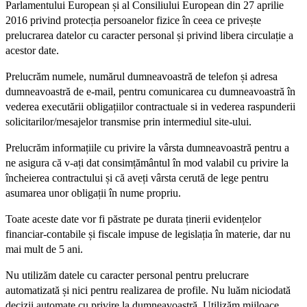
Parlamentului European și al Consiliului European din 27 aprilie
2016 privind protecția persoanelor fizice în ceea ce privește
prelucrarea datelor cu caracter personal și privind libera circulație a
acestor date.
Prelucrăm numele, numărul dumneavoastră de telefon și adresa
dumneavoastră de e-mail, pentru comunicarea cu dumneavoastră în
vederea executării obligațiilor contractuale si in vederea raspunderii
solicitarilor/mesajelor transmise prin intermediul site-ului.
Prelucrăm informațiile cu privire la vârsta dumneavoastră pentru a
ne asigura că v-ați dat consimțământul în mod valabil cu privire la
încheierea contractului și că aveți vârsta cerută de lege pentru
asumarea unor obligații în nume propriu.
Toate aceste date vor fi păstrate pe durata ținerii evidențelor
financiar-contabile și fiscale impuse de legislația în materie, dar nu
mai mult de 5 ani.
Nu utilizăm datele cu caracter personal pentru prelucrare
automatizată și nici pentru realizarea de profile. Nu luăm niciodată
decizii automate cu privire la dumneavoastră. Utilizăm mijloace