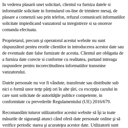
In vederea plasarii unei solicitari, clientul va furniza datele si
informatiile solicitate in formularul on-line de trimitere mesaj, de
plasare a comenzii sau prin telefon, refuzul comunicarii informatiilor
solicitate impiedicand vanzatorul sa inregistreze si sa onoreze
comanda efectuata.
Proprietarul, precum şi operatorul acestui website nu sunt
răspunzători pentru erorile clientilor in introducerea acestor date sau
de eventuale date false furnizate de acestia. Clientul are obligatia de
a furniza date corecte si conforme cu realitatea, purtand intreaga
raspundere pentru incorectitudinea informatiilor transmise
vanzatorului.
Datele personale nu vor fi vândute, transferate sau distribuite sub
nici o formă unor terţe părţi ori în alte țări, cu excepţia cazului in
care sunt solicitate de autorităţile publice competente, in
conformitate cu prevederile Regulamentului (UE) 2016/679.
Recomandăm tuturor utilizatorilor acestui website să îşi ia toate
măsurile de siguranţă atunci când oferă date personale online şi să
verifice periodic starea şi acurateţea acestor date. Utilizatorii sunt