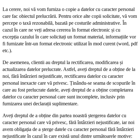
La cerere, noi vă vom furniza o copie a datelor cu caracter personal
care fac obiectul prelucrării. Pentru orice alte copii solicitate, vă vom
percepe o taxă rezonabilă, bazată pe costurile administrative. În
cazul în care ne veți adresa cererea în format electronic și cu
excepția cazului în care solicitați un format material, informațiile vor
fi furnizate într-un format electronic utilizat în mod curent (word, pdf
etc.).
De asemenea, clientii au dreptul la rectificarea, modificarea și
actualizarea datelor prelucrate. Astfel, aveți dreptul de a obține de la
noi, fără întârzieri nejustificate, rectificarea datelor cu caracter
personal inexacte care vă privesc. Ținându-se seama de scopurile în
care au fost prelucrate datele, aveți dreptul de a obține completarea
datelor cu caracter personal care sunt incomplete, inclusiv prin
furnizarea unei declarații suplimentare.
Aveți dreptul de a obține din partea noastră ștergerea datelor cu
caracter personal care vă privesc, fără întârzieri nejustificate, iar noi
avem obligația de a șterge datele cu caracter personal fără întârzieri
nejustificate în cazul în care există unul dintre următoarele motive: