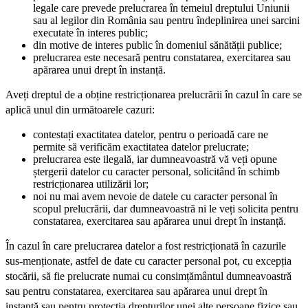
legale care prevede prelucrarea în temeiul dreptului Uniunii
sau al legilor din România sau pentru îndeplinirea unei sarcini
executate în interes public;
din motive de interes public în domeniul sănătății publice;
prelucrarea este necesară pentru constatarea, exercitarea sau
apărarea unui drept în instanță.
Aveți dreptul de a obține restricționarea prelucrării în cazul în care se
aplică unul din următoarele cazuri:
contestați exactitatea datelor, pentru o perioadă care ne
permite să verificăm exactitatea datelor prelucrate;
prelucrarea este ilegală, iar dumneavoastră vă veți opune
ștergerii datelor cu caracter personal, solicitând în schimb
restricționarea utilizării lor;
noi nu mai avem nevoie de datele cu caracter personal în
scopul prelucrării, dar dumneavoastră ni le veți solicita pentru
constatarea, exercitarea sau apărarea unui drept în instanță.
În cazul în care prelucrarea datelor a fost restricționată în cazurile
sus-menționate, astfel de date cu caracter personal pot, cu excepția
stocării, să fie prelucrate numai cu consimțământul dumneavoastră
sau pentru constatarea, exercitarea sau apărarea unui drept în
instanță sau pentru protecția drepturilor unei alte persoane fizice sau