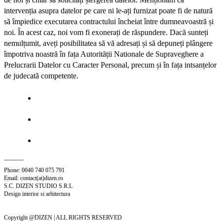
intervenția asupra datelor pe care ni le-ați furnizat poate fi de natură
să împiedice executarea contractului încheiat între dumneavoastră și
noi. În acest caz, noi vom fi exonerați de răspundere. Dacă sunteți
nemulțumit, aveți posibilitatea să vă adresați și să depuneți plângere
împotriva noastră în fața Autorității Nationale de Supraveghere a
Prelucrarii Datelor cu Caracter Personal, precum și în fața intsanțelor
de judecată competente.
Phone: 0040 740 075 791
Email: contact(at)dizen.ro
S.C. DIZEN STUDIO S.R.L
Design interior si arhitectura
Copyright @DIZEN | ALL RIGHTS RESERVED