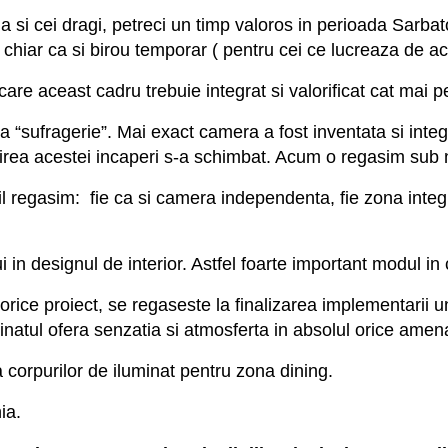
lia si cei dragi, petreci un timp valoros in perioada Sarba
chiar ca si birou temporar ( pentru cei ce lucreaza de a
 care aceast cadru trebuie integrat si valorificat cat mai pe
sufragerie”. Mai exact camera a fost inventata si integrat
irea acestei incaperi s-a schimbat. Acum o regasim sub n
, il regasim: fie ca si camera independenta, fie zona integ
i in designul de interior. Astfel foarte important modul in
orice proiect, se regaseste la finalizarea implementarii u
natul ofera senzatia si atmosferta in absolul orice amena
corpurilor de iluminat pentru zona dining.
ia.