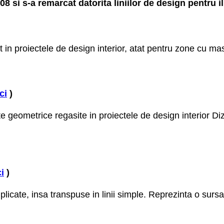
8 si s-a remarcat datorita liniilor de design pentru 
at in proiectele de design interior, atat pentru zone cu ma
ci
)
 geometrice regasite in proiectele de design interior Diz
ci
)
mplicate, insa transpuse in linii simple. Reprezinta o surs