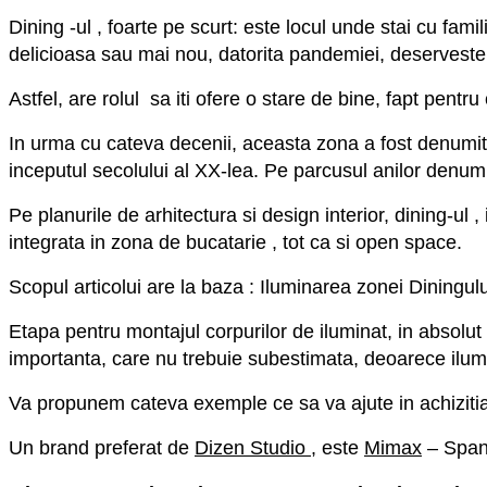
Dining -ul , foarte pe scurt: este locul unde stai cu fami
delicioasa sau mai nou, datorita pandemiei, deserveste 
Astfel, are rolul sa iti ofere o stare de bine, fapt pentru
In urma cu cateva decenii, aceasta zona a fost denumita “
inceputul secolului al XX-lea. Pe parcusul anilor denum
Pe planurile de arhitectura si design interior, dining-ul 
integrata in zona de bucatarie , tot ca si open space.
Scopul articolui are la baza : Iluminarea zonei Diningulu
Etapa pentru montajul corpurilor de iluminat, in absolut 
importanta, care nu trebuie subestimata, deoarece ilumi
Va propunem cateva exemple ce sa va ajute in achizitia 
Un brand preferat de
Dizen Studio
, este
Mimax
– Span