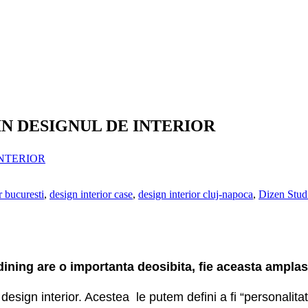
IN DESIGNUL DE INTERIOR
r bucuresti
,
design interior case
,
design interior cluj-napoca
,
Dizen Studi
 dining are o importanta deosibita, fie aceasta ampla
design interior. Acestea le putem defini a fi “personalitat