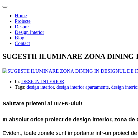
Home
Proiecte
Despre
Design Interior
Blog
Contact
SUGESTII ILUMINARE ZONA DINING 
In:
DESIGN INTERIOR
Tags:
design interior
,
design interior apartamente
,
design interio
Salutare prieteni ai
-ului!
DIZEN
In absolut orice proiect de design interior, zona de
Evident, toate zonele sunt importante intr-un proiect de 