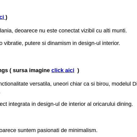
ici
)
ania, deoarece nu este conectat vizibil cu alti munti.
 vibratie, putere si dinamism in design-ul interior.
ngs ( sursa imagine
click aici
)
ionalitate versatila, uneori chiar ca si birou, modelul D
.
 integrata in design-ul de interior al oricarului dining.
eoarece suntem pasionati de minimalism.