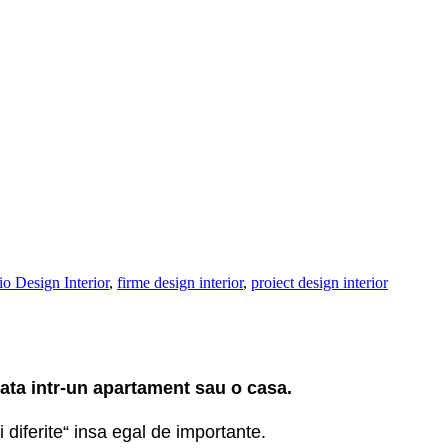
o Design Interior
,
firme design interior
,
proiect design interior
sata intr-un apartament sau o casa.
i diferite“ insa egal de importante.