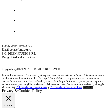
Phone: 0040 740 075 791
Email: contact(at)dizen.ro
S.C. DIZEN STUDIO S.R.L
Design interior si arhitectura
Copyright @DIZEN | ALL RIGHTS RESERVED
Prin utilizarea serviciilor noastre, îți exprimi acordul cu privire la faptul că folosim module
cookie și alte tehnologii similare în scopul îmbunătățirii și al personalizării conținutului
nostru, în vederea analizării traficului, a furnizării de publicitate și a protecției anti-spam și
anti-malware, precum și împotriva utilizării neautorizate. Pentru mai multe detalii, vă rugăm
să consultați
Politica de Confidențialitate
și
Politica de utilizare Cookies
ACCEPT
Privacy & Cookies Policy
Close