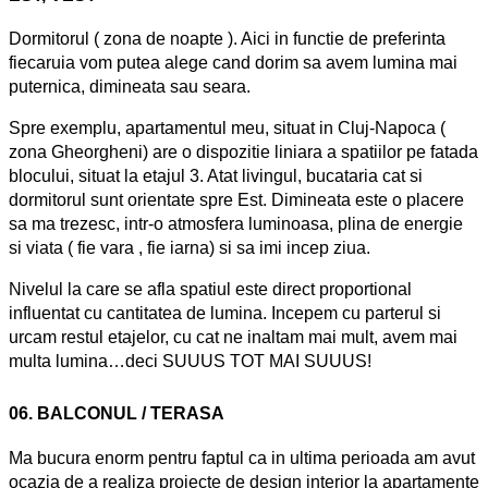
Dormitorul ( zona de noapte ). Aici in functie de preferinta
fiecaruia vom putea alege cand dorim sa avem lumina mai
puternica, dimineata sau seara.
Spre exemplu, apartamentul meu, situat in Cluj-Napoca (
zona Gheorgheni) are o dispozitie liniara a spatiilor pe fatada
blocului, situat la etajul 3. Atat livingul, bucataria cat si
dormitorul sunt orientate spre Est. Dimineata este o placere
sa ma trezesc, intr-o atmosfera luminoasa, plina de energie
si viata ( fie vara , fie iarna) si sa imi incep ziua.
Nivelul la care se afla spatiul este direct proportional
influentat cu cantitatea de lumina. Incepem cu parterul si
urcam restul etajelor, cu cat ne inaltam mai mult, avem mai
multa lumina…deci SUUUS TOT MAI SUUUS!
06. BALCONUL / TERASA
Ma bucura enorm pentru faptul ca in ultima perioada am avut
ocazia de a realiza proiecte de design interior la apartamente