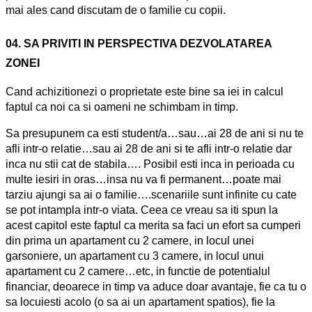
mai ales cand discutam de o familie cu copii.
04. SA PRIVITI IN PERSPECTIVA DEZVOLATAREA
ZONEI
Cand achizitionezi o proprietate este bine sa iei in calcul
faptul ca noi ca si oameni ne schimbam in timp.
Sa presupunem ca esti student/a…sau…ai 28 de ani si nu te
afli intr-o relatie…sau ai 28 de ani si te afli intr-o relatie dar
inca nu stii cat de stabila…. Posibil esti inca in perioada cu
multe iesiri in oras…insa nu va fi permanent…poate mai
tarziu ajungi sa ai o familie….scenariile sunt infinite cu cate
se pot intampla intr-o viata. Ceea ce vreau sa iti spun la
acest capitol este faptul ca merita sa faci un efort sa cumperi
din prima un apartament cu 2 camere, in locul unei
garsoniere, un apartament cu 3 camere, in locul unui
apartament cu 2 camere…etc, in functie de potentialul
financiar, deoarece in timp va aduce doar avantaje, fie ca tu o
sa locuiesti acolo (o sa ai un apartament spatios), fie la