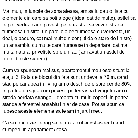
Mai mult, in functie de zona aleasa, am sa iti dau o lista cu
elemente din care sa poti alege ( ideal cat de multe), astfel sa
le poti vedea cand privesti pe fereastra: sa vezi o strada
frumoasa linistita, un parc, o alee frumoasa cu verdeata, un
deal, o padure, cat mai mult din cer ( iti da o stare de liniste),
un ansamblu cu multe care frumoase in departare, cat mai
multa natura, priveliste spre un lac ( am avut un astfel de
proiect, este superb).
Cum va spuneam mai sus, apartamentul meu este situat la
etajul 3. Fata de blocul din fata sunt undeva la 70 m, cand
stau pe canapea in living am o deschidere spre cer de 80%,
in partea dreapta cum privesc pe fereastra livingului am o
strada bordata stranga – dreapta cu multi copaci, in partea
standa a ferestrei ansablu liniar de case. Pot sa spun ca
iubesc aceste elemente sa le am in jurul meu.
Ca si concluzie, te rog sa iei in calcul acest aspect cand
cumperi un apartament / casa.