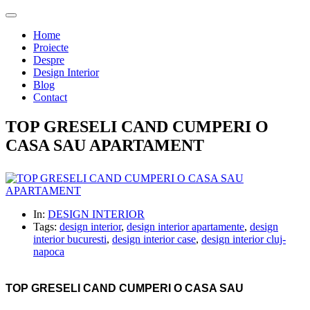
Home
Proiecte
Despre
Design Interior
Blog
Contact
TOP GRESELI CAND CUMPERI O
CASA SAU APARTAMENT
In:
DESIGN INTERIOR
Tags:
design interior
,
design interior apartamente
,
design
interior bucuresti
,
design interior case
,
design interior cluj-
napoca
TOP GRESELI CAND CUMPERI O CASA SAU