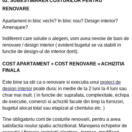
02.
SUBESTIMAREA COSTURILOR PENTRU
RENOVARE
Apartament in bloc vechi? In bloc nou? Design interior?
Amenajare?
Indiferent care solutie o alegem, vom avea nevoie de bani de
renovare / design interior ( evident bugetul se va stabili in
functie de design-ul de interior dorit).
COST APARTAMENT + COST RENOVARE = ACHIZITIA
FINALA
Este bine sa stii ca o renovare si executia unui
proiect de
design interior
poate dura: in medie de la 2 luni la 4 luni sau
chiar mai mult. ( in functie de: suprafata, complexitate, echipa
de executie, comenzi si achizitii facute din timp la furnizori,
bugetul alocat total sau etapizat al clientului etc. )
Tine obligatoriu cont de costurile renovarii, pentru a avea
satisfactia noului spatiu achizitionat. Manopera echipelor de