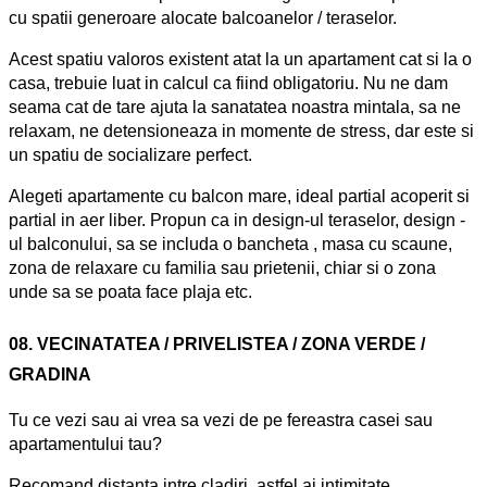
cu spatii generoare alocate balcoanelor / teraselor.
Acest spatiu valoros existent atat la un apartament cat si la o
casa, trebuie luat in calcul ca fiind obligatoriu. Nu ne dam
seama cat de tare ajuta la sanatatea noastra mintala, sa ne
relaxam, ne detensioneaza in momente de stress, dar este si
un spatiu de socializare perfect.
Alegeti apartamente cu balcon mare, ideal partial acoperit si
partial in aer liber. Propun ca in design-ul teraselor, design -
ul balconului, sa se includa o bancheta , masa cu scaune,
zona de relaxare cu familia sau prietenii, chiar si o zona
unde sa se poata face plaja etc.
08. VECINATATEA / PRIVELISTEA / ZONA VERDE /
GRADINA
Tu ce vezi sau ai vrea sa vezi de pe fereastra casei sau
apartamentului tau?
Recomand distanta intre cladiri, astfel ai intimitate.