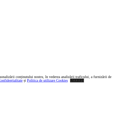
onalizării conținutului nostru, în vederea analizării traficului, a furnizării de
Confidențialitate
și
Politica de utilizare Cookies
ACCEPT