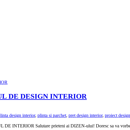
UL DE DESIGN INTERIOR
linta design interior
,
plinta si parchet
,
pret design interior
,
proiect design
R Salutare prieteni ai DIZEN-ului! Doresc sa va vorbesc in ace