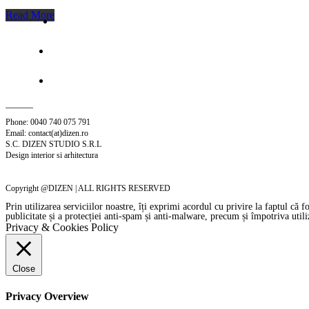
Read More
Phone: 0040 740 075 791
Email: contact(at)dizen.ro
S.C. DIZEN STUDIO S.R.L
Design interior si arhitectura
Copyright @DIZEN | ALL RIGHTS RESERVED
Prin utilizarea serviciilor noastre, îți exprimi acordul cu privire la faptul că 
publicitate și a protecției anti-spam și anti-malware, precum și împotriva util
Privacy & Cookies Policy
Close
Privacy Overview