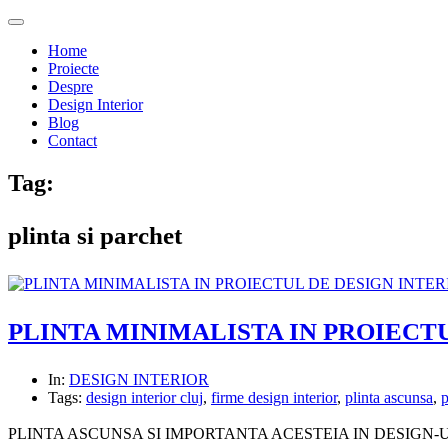
Home
Proiecte
Despre
Design Interior
Blog
Contact
Tag:
plinta si parchet
PLINTA MINIMALISTA IN PROIECT
In:
DESIGN INTERIOR
Tags:
design interior cluj
,
firme design interior
,
plinta ascunsa
,
p
PLINTA ASCUNSA SI IMPORTANTA ACESTEIA IN DESIGN-UL DE INTERIO