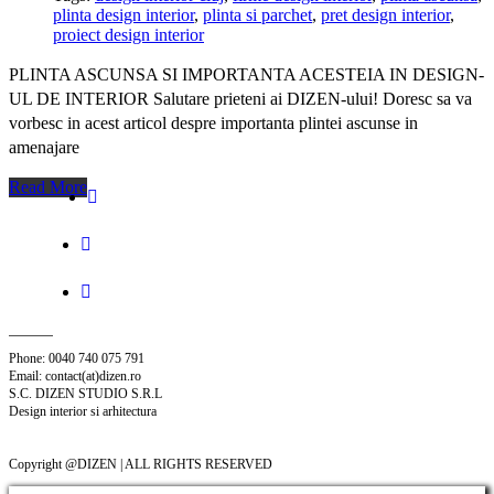
plinta design interior
,
plinta si parchet
,
pret design interior
,
proiect design interior
PLINTA ASCUNSA SI IMPORTANTA ACESTEIA IN DESIGN-
UL DE INTERIOR Salutare prieteni ai DIZEN-ului! Doresc sa va
vorbesc in acest articol despre importanta plintei ascunse in
amenajare
Read More
Phone: 0040 740 075 791
Email: contact(at)dizen.ro
S.C. DIZEN STUDIO S.R.L
Design interior si arhitectura
Copyright @DIZEN | ALL RIGHTS RESERVED