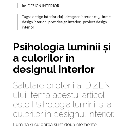
In:
DESIGN INTERIOR
Tags:
design interior cluj
,
designer interior cluj
,
firme
design interior
,
pret design interior
,
proiect design
interior
Psihologia luminii și
a culorilor în
designul interior
Salutare prieteni ai
DIZEN
-
ului, tema acestui articol
este Psihologia luminii și a
culorilor în designul interior.
Lumina și culoarea sunt două elemente