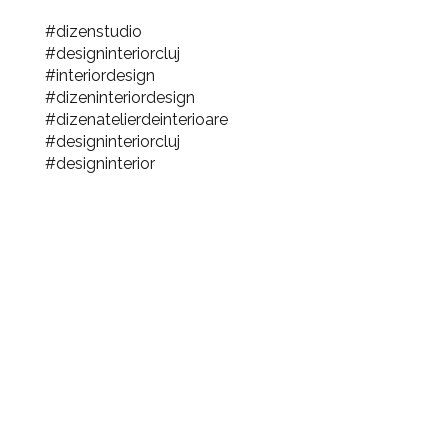
#dizenstudio
#designinteriorcluj
#interiordesign
#dizeninteriordesign
#dizenatelierdeinterioare
#designinteriorcluj
#designinterior