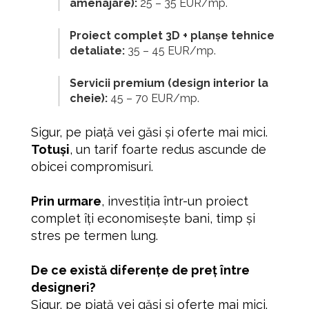
amenajare):
25 – 35 EUR/mp.
Proiect complet 3D + planșe tehnice
detaliate:
35 – 45 EUR/mp.
Servicii premium (design interior la
cheie):
45 – 70 EUR/mp.
Sigur, pe piață vei găsi și oferte mai mici.
Totuși
, un tarif foarte redus ascunde de
obicei compromisuri.
Prin urmare
, investiția într-un proiect
complet îți economisește bani, timp și
stres pe termen lung.
De ce există diferențe de preț între
designeri?
Sigur, pe piață vei găsi și oferte mai mici.