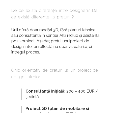
De ce există diferențe între designeri?
De
ce există diferențe la preturi ?
Unii oferă doar randări 3D, fără planuri tehnice
sau consultanță în șantier. Alții includ și asistență
post-proiect. Așadar, prețul unuiproiect de
design interior reflectă nu doar vizualurile, ci
întregul proces.
Ghid orientativ de prețuri la un proiect de
design interior:
Consultanță inițială:
200 – 400 EUR /
ședință.
Proiect 2D (plan de mobilare și