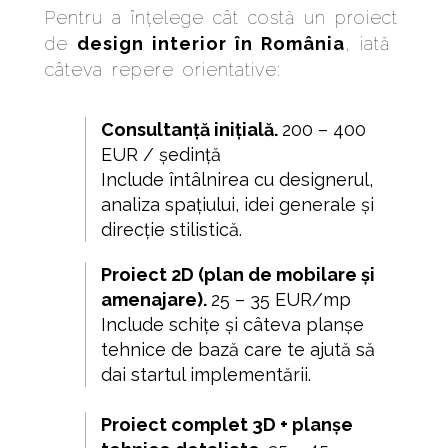
Pentru a înțelege cât costă un proiect
de
design interior în România
, iată
câteva repere orientative:
Consultanță inițială.
200 – 400
EUR / ședință
Include întâlnirea cu designerul,
analiza spațiului, idei generale și
direcție stilistică.
Proiect 2D (plan de mobilare și
amenajare).
25 – 35 EUR/mp
Include schițe și câteva planșe
tehnice de bază care te ajută să
dai startul implementării.
P
roiect complet 3D + planșe