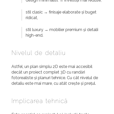
design minimalist → investiții mai reduse,
stil clasic → finisaje elaborate și buget
ridicat,
stil luxury → mobilier premium și detalii
high-end.
Nivelul de detaliu
Astfel, un plan simplu 2D este mai accesibil
decât un proiect complet 3D cu randări
fotorealiste și planuri tehnice. Cu cât nivelul de
detaliu este mai mare, cu atât crește și prețul.
Implicarea tehnică