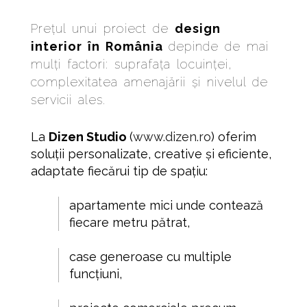
Prețul unui proiect de
design
interior în România
depinde de mai
mulți factori: suprafața locuinței,
complexitatea amenajării și nivelul de
servicii ales.
La
Dizen Studio
(
www.dizen.ro
) oferim
soluții personalizate, creative și eficiente,
adaptate fiecărui tip de spațiu:
apartamente mici unde contează
fiecare metru pătrat,
case generoase cu multiple
funcțiuni,