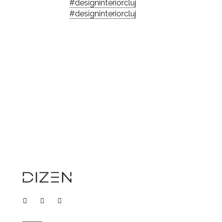
#designinteriorcluj
#designinteriorcluj