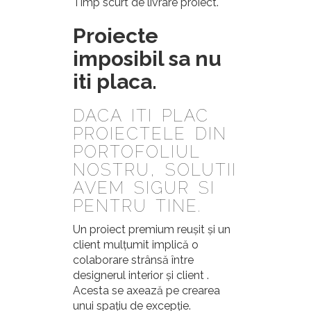
Timp scurt de livrare proiect.
Proiecte
imposibil sa nu
iti placa.
DACA ITI PLAC
PROIECTELE DIN
PORTOFOLIUL
NOSTRU, SOLUTII
AVEM SIGUR SI
PENTRU TINE.
Un proiect premium reușit și un
client mulțumit implică o
colaborare strânsă între
designerul interior și client .
Acesta se axează pe crearea
unui spațiu de excepție.