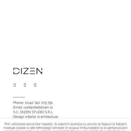
Phone: 0040 740 075 791
Email: contact(at)dizen.ro
S.C. DIZEN STUDIO S.R.L
Design interior si arhitectura
Prin utilizarea serviciilor noastre, îți exprimi acordul cu privire la faptul că folosim
module cookie și alte tehnologii similare în scopul îmbunătățirii și al personalizării
Copyright @DIZEN | ALL RIGHTS RESERVED