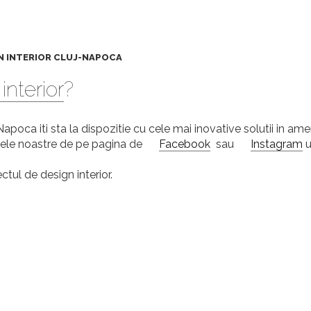
INTERIOR CLUJ-NAPOCA
interior
?
apoca iti sta la dispozitie cu cele mai inovative solutii in amena
tele noastre de pe pagina de
Facebook
sau
Instagram
u
tul de design interior.