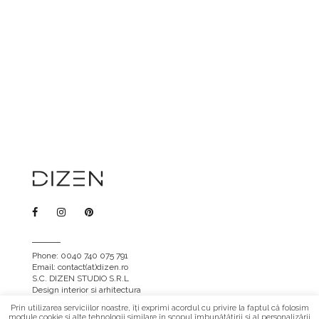
Phone: 0040 740 075 791
Email: contact(at)dizen.ro
S.C. DIZEN STUDIO S.R.L
Design interior si arhitectura
Prin utilizarea serviciilor noastre, îți exprimi acordul cu privire la faptul că folosim
module cookie și alte tehnologii similare în scopul îmbunătățirii și al personalizării