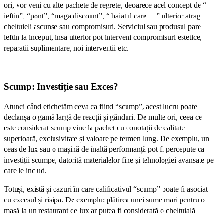
ori, vor veni cu alte pachete de regrete, deoarece acel concept de “
ieftin”, “pont”, “maga discount”, “ baiatul care….” ulterior atrag
cheltuieli ascunse sau compromisuri. Serviciul sau produsul pare
ieftin la inceput, insa ulterior pot interveni compromisuri estetice,
reparatii suplimentare, noi interventii etc.
Scump: Investiție sau Exces?
Atunci când etichetăm ceva ca fiind “scump”, acest lucru poate
declanșa o gamă largă de reacții și gânduri. De multe ori, ceea ce
este considerat scump vine la pachet cu conotații de calitate
superioară, exclusivitate și valoare pe termen lung. De exemplu, un
ceas de lux sau o mașină de înaltă performanță pot fi percepute ca
investiții scumpe, datorită materialelor fine și tehnologiei avansate pe
care le includ.
Totuși, există și cazuri în care calificativul “scump” poate fi asociat
cu excesul și risipa. De exemplu: plătirea unei sume mari pentru o
masă la un restaurant de lux ar putea fi considerată o cheltuială