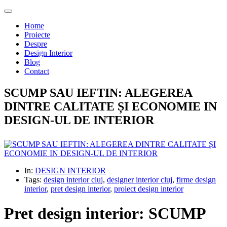
Home
Proiecte
Despre
Design Interior
Blog
Contact
SCUMP SAU IEFTIN: ALEGEREA
DINTRE CALITATE ȘI ECONOMIE IN
DESIGN-UL DE INTERIOR
In:
DESIGN INTERIOR
Tags:
design interior cluj
,
designer interior cluj
,
firme design
interior
,
pret design interior
,
proiect design interior
Pret design interior: SCUMP