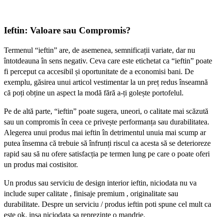
Ieftin: Valoare sau Compromis?
Termenul “ieftin” are, de asemenea, semnificații variate, dar nu
întotdeauna în sens negativ. Ceva care este etichetat ca “ieftin” poate
fi perceput ca accesibil și oportunitate de a economisi bani. De
exemplu, găsirea unui articol vestimentar la un preț redus înseamnă
că poți obține un aspect la modă fără a-ți golește portofelul.
Pe de altă parte, “ieftin” poate sugera, uneori, o calitate mai scăzută
sau un compromis în ceea ce privește performanța sau durabilitatea.
Alegerea unui produs mai ieftin în detrimentul unuia mai scump ar
putea însemna că trebuie să înfrunți riscul ca acesta să se deterioreze
rapid sau să nu ofere satisfacția pe termen lung pe care o poate oferi
un produs mai costisitor.
Un produs sau serviciu de design interior ieftin, niciodata nu va
include super calitate , finisaje premium , originalitate sau
durabilitate. Despre un serviciu / produs ieftin poti spune cel mult ca
este ok, insa niciodata sa reprezinte o mandrie.