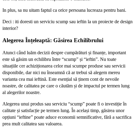
In plus, sa nu uitam faptul ca orice persoana lucreaza pentru bani.
Deci : iti doresti un serviciu scump sau ieftin la un proiecte de design
interior?
Alegerea Înțeleaptă: Găsirea Echilibrului
Atunci când luăm decizii despre cumpărături și finanțe, important
este să găsim un echilibru între “scump” și “ieftin”. Nu toate
situațiile cer achiziționarea celor mai scumpe produse sau servicii
disponibile, dar nici nu înseamnă că ar trebui să alegem mereu
varianta cea mai ieftină. Este esențial să ținem cont de nevoile
noastre, de calitatea pe care o căutăm și de impactul pe termen lung
al alegerilor noastre.
Alegerea unui produs sau serviciu “scump” poate fi o investiție în
calitate și satisfacție pe termen lung. În același timp, găsirea unor
opțiuni “ieftine” poate aduce economii semnificative, fără a sacrifica
prea mult calitatea sau valoarea.