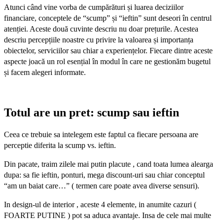
Atunci când vine vorba de cumpărături și luarea deciziilor
financiare, conceptele de “scump” și “ieftin” sunt deseori în centrul
atenției. Aceste două cuvinte descriu nu doar prețurile. Acestea
descriu percepțiile noastre cu privire la valoarea și importanța
obiectelor, serviciilor sau chiar a experiențelor. Fiecare dintre aceste
aspecte joacă un rol esențial în modul în care ne gestionăm bugetul
și facem alegeri informate.
Totul are un pret: scump sau ieftin
Ceea ce trebuie sa intelegem este faptul ca fiecare persoana are
perceptie
diferita la scump vs. ieftin.
Din pacate, traim zilele mai putin placute , cand toata lumea alearga
dupa: sa fie ieftin, ponturi, mega discount-uri sau chiar conceptul
“am un baiat care…” ( termen care poate avea diverse sensuri).
In design-ul de interior , aceste 4 elemente, in anumite cazuri (
FOARTE PUTINE ) pot sa aduca avantaje. Insa de cele mai multe