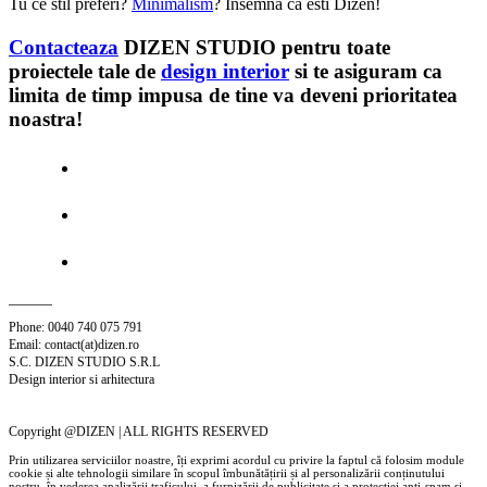
Tu ce stil preferi?
Minimalism
? Insemna ca esti Dizen!
Contacteaza
DIZEN STUDIO
pentru toate
proiectele tale de
design interior
si te asiguram ca
limita de timp impusa de tine va deveni prioritatea
noastra!
Phone: 0040 740 075 791
Email: contact(at)dizen.ro
S.C. DIZEN STUDIO S.R.L
Design interior si arhitectura
Copyright @DIZEN | ALL RIGHTS RESERVED
Prin utilizarea serviciilor noastre, îți exprimi acordul cu privire la faptul că folosim module
cookie și alte tehnologii similare în scopul îmbunătățirii și al personalizării conținutului
nostru, în vederea analizării traficului, a furnizării de publicitate și a protecției anti-spam și