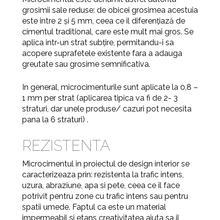
grosimii sale reduse: de obicei grosimea acestuia
este intre 2 și 5 mm, ceea ce il diferențiază de
cimentul traditional, care este mult mai gros. Se
aplica intr-un strat subțire, permitandu-i sa
acopere suprafetele existente fara
a adauga
greutate sau grosime semnificativa.
In general, microcimenturile sunt aplicate la 0,8 –
1 mm per strat (aplicarea tipica va fi de 2- 3
straturi, dar unele produse/ cazuri
pot necesita
pana la 6 straturi)
.
REZISTENTA
Microcimentul in proiectul de design interior se
caracterizeaza prin: rezistenta la trafic intens,
uzura, abraziune, apa si pete, ceea ce îl face
potrivit pentru zone cu trafic intens sau pentru
spatii umede. Faptul ca este un material
impermeabil si etans creativitatea ajuta sa il