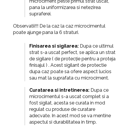
microciment peste primul strat uscat,
pana la uniformizarea si netezirea
supraferei.
Observatii!!! De la caz la caz microcimentul
poate ajunge pana la 6 straturi.
Finisarea
s
i sigilarea:
Dupa
ce ultimul
strat s-a uscat perfect, se aplica un strat
de sigilare ( de protecție pentru a proteja
finisajul ) . Acest sigilant de protectie
dupa caz poate sa ofere aspect lucios
sau mat la suprafata cu microciment.
Cur
at
area
s
i
i
ntre
t
inerea:
Dupa
ce
microcimentul s-a uscat complet si a
fost sigilat, acesta se curata
in mod
regulat cu produse de curatare
adecvate. In acest mod se va mentine
aspectul si durabilitatea in timp.