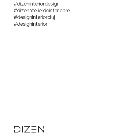
#dizeninteriordesign
#dizenatelierdeinterioare
#designinteriorcluj
#designinterior