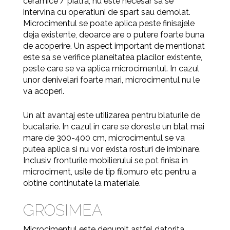
ceramice / piatra, nu este necesar sa se
intervina cu operatiuni de spart sau demolat.
Microcimentul se poate aplica peste finisajele
deja existente, deoarce are o putere foarte buna
de acoperire. Un aspect important de mentionat
este sa se verifice planeitatea placilor existente,
peste care se va aplica microcimentul. In cazul
unor denivelari foarte mari, microcimentul nu le
va acoperi.
Un alt avantaj este utilizarea
pentru blaturile de
bucatarie. In cazul in care se doreste un blat mai
mare de 300-400 cm, microcimentul se va
putea aplica si nu vor exista rosturi de imbinare.
Inclusiv fronturile mobilierului se pot finisa in
microciment, usile de tip filomuro etc pentru a
obtine continutate la materiale.
GROSIMEA
Microcimentul este denumit astfel datorita