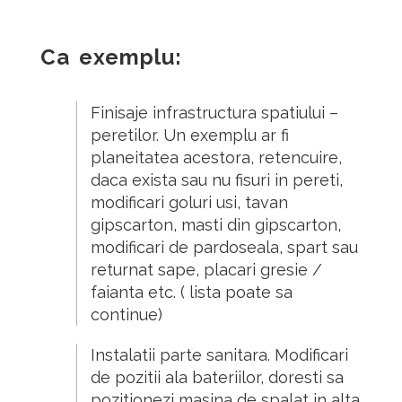
Ca exemplu:
Finisaje
i
nfrastructur
a spatiului –
peretilor.
Un e
xemplu ar fi
planeitatea acestora, retencuire,
daca exista sau nu fisuri in pereti,
modificari goluri usi, tavan
gipscarton, masti din gipscarton,
modificari de pardoseala, spart sau
returnat sape,
placari gresie /
faianta
etc. ( lista poate sa
continue)
Instalatii
parte sanitara.
M
odificari
de pozitii ala bateriilor, doresti sa
pozitionezi masina de spalat in alta