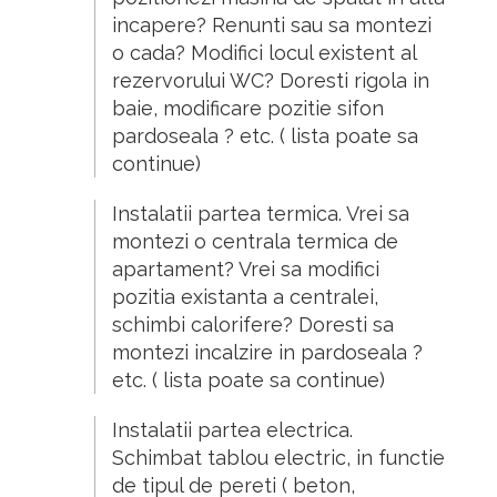
incapere?
R
enunti sau sa montezi
o cada?
M
odifici locul existent al
rezervorului WC?
Doresti
rigola in
baie, modificare pozitie sifon
pardoseala ? etc. ( lista poate sa
continue)
Instalatii
partea termica.
V
rei sa
montezi o centrala termica de
apartament?
V
rei sa modifici
pozitia existanta a centralei,
schimbi calorifere?
D
oresti sa
montezi incalzire in pardoseala ?
etc. ( lista poate sa continue)
Instalatii
partea electrica.
S
chimbat tablou electric, in functie
de tipul de pereti ( beton,