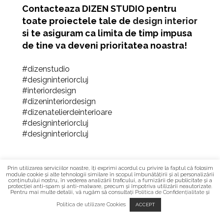
Contacteaza
DIZEN STUDIO
pentru
toate proiectele tale de
design interior
si te asiguram ca limita de timp impusa
de tine va deveni prioritatea noastra!
#dizenstudio
#designinteriorcluj
#interiordesign
#dizeninteriordesign
#dizenatelierdeinterioare
#designinteriorcluj
#designinteriorcluj
Prin utilizarea serviciilor noastre, îți exprimi acordul cu privire la faptul că folosim
module cookie și alte tehnologii similare în scopul îmbunătățirii și al personalizării
conținutului nostru, în vederea analizării traficului, a furnizării de publicitate și a
protecției anti-spam și anti-malware, precum și împotriva utilizării neautorizate.
Pentru mai multe detalii, vă rugăm să consultați
Politica de Confidențialitate
și
Politica de utilizare Cookies
ACCEPT